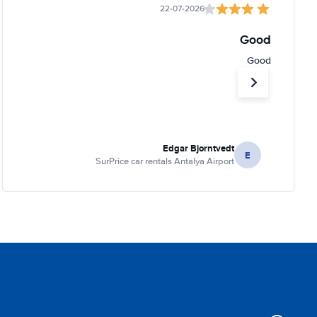
22-07-2026
Good
Good
Edgar Bjorntvedt
E
SurPrice car rentals Antalya Airport