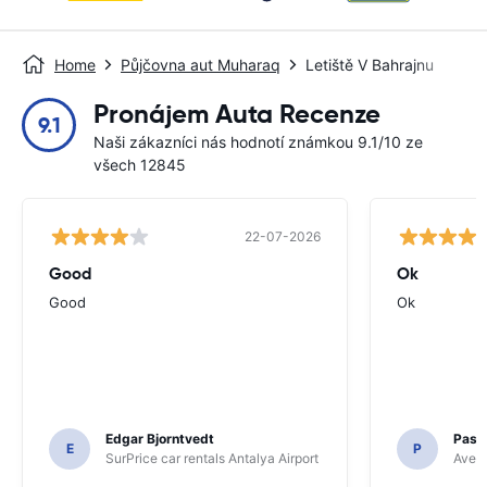
Home
Půjčovna aut Muharaq
Letiště V Bahrajnu
Pronájem Auta Recenze
9.1
Naši zákazníci nás hodnotí známkou 9.1/10 ze
všech 12845
22-07-2026
Good
Ok
Good
Ok
Edgar Bjorntvedt
Pasc
E
P
SurPrice car rentals Antalya Airport
Avec 