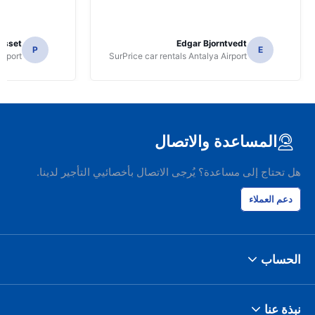
osset
Edgar Bjorntvedt
P
E
irport
SurPrice car rentals Antalya Airport
المساعدة والاتصال
هل تحتاج إلى مساعدة؟ يُرجى الاتصال بأخصائيي التأجير لدينا.
دعم العملاء
الحساب
نبذة عنا