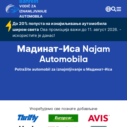
Bahrein
VODIČ ZA
IZNAMLJIVANJE
AUTOMOBILA
До 20% попуста на изнајмљивање аутомобила
широм света
Ова промоција важи до 11. август 2026. -
искористите је данас!
Мадинат-Иса Najam
Automobila
Potražite automobil za iznajmljivanje u Мадинат-Иса
Упоређујемо све познате добављаче