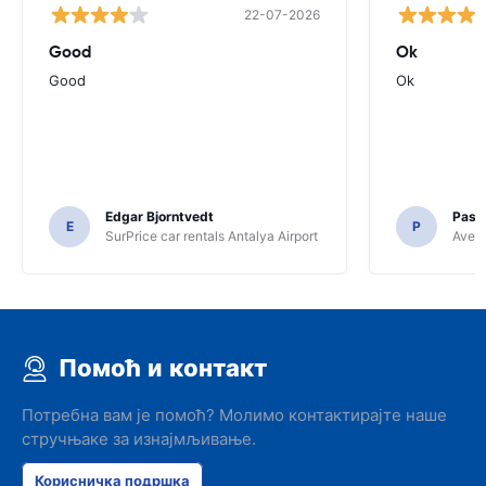
22-07-2026
Good
Ok
Good
Ok
Edgar Bjorntvedt
Pasc
E
P
SurPrice car rentals Antalya Airport
Avec 
Помоћ и контакт
Потребна вам је помоћ? Молимо контактирајте наше
стручњаке за изнајмљивање.
Корисничка подршка