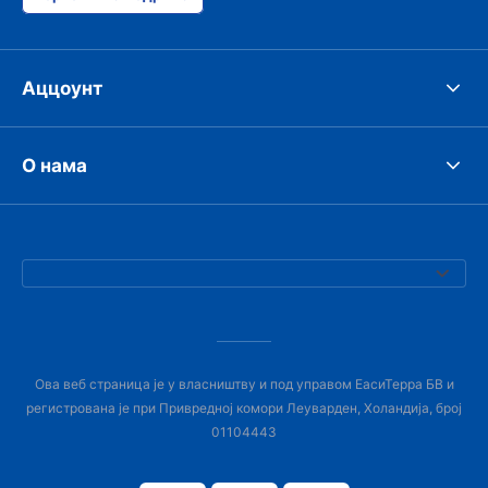
Аццоунт
О нама
Ова веб страница је у власништву и под управом ЕасиТерра БВ и
регистрована је при Привредној комори Леуварден, Холандија, број
01104443