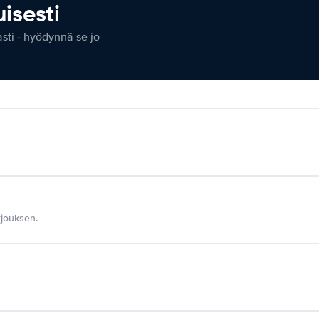
isesti
ti - hyödynnä se jo
jouksen.