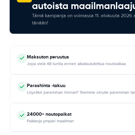
autoista maailmanlaaju
Tämä kampanja on voimassa 11. elokuuta 2026 as
tänään!
Maksuton
peruutus
Jopa vielä 48 tuntia ennen aikataulutettua noutoaikaa
Parashinta -takuu
Löysitkö paremman hinnan? Teemme sinulle paremman tar
24000+
noutopaikat
Paikkoja ympäri maailman