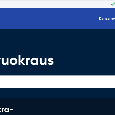
Kansainv
vuokraus
kra-