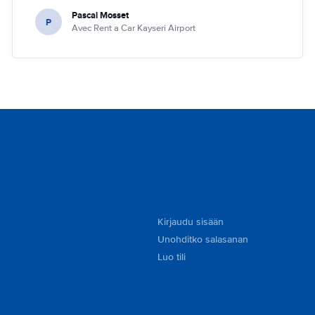
Pascal Mosset
P
Avec Rent a Car Kayseri Airport
Kirjaudu sisään
Unohditko salasanan
Luo tili