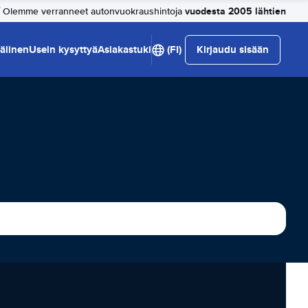
vuodesta 2005 lähtien
Olemme verranneet autonvuokraushintoja
älinen
Usein kysyttyä
Asiakastuki
(FI)
Kirjaudu sisään