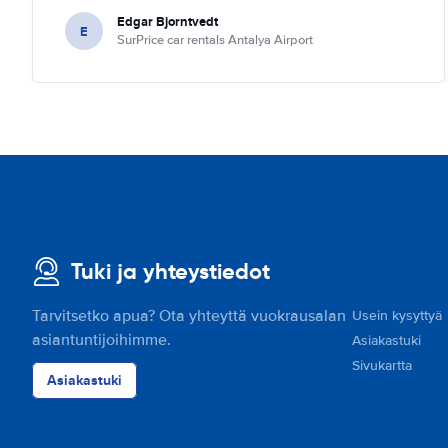
Edgar Bjorntvedt
E
SurPrice car rentals Antalya Airport
Tuki ja yhteystiedot
Tarvitsetko apua? Ota yhteyttä vuokrausalan
Usein kysyttyä
asiantuntijoihimme.
Asiakastuki
Sivukartta
Asiakastuki