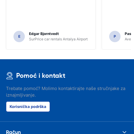
Edgar Bjorntvedt
Pasc
E
P
SurPrice car rentals Antalya Airport
Avec 
Pomoć i kontakt
Trebate pomoć? Molimo kontaktirajte naše stručnjake za
iznajmljivanje.
Korisnička podrška
Račun