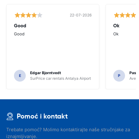
22-07-2026
Good
Ok
Good
Ok
Edgar Bjorntvedt
Pasc
E
P
SurPrice car rentals Antalya Airport
Avec 
Pomoć i kontakt
Trebate pomoć? Molimo kontaktirajte naše stručnjake za
iznajmljivanje.