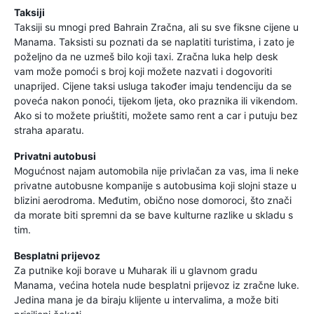
Taksiji
Taksiji su mnogi pred Bahrain Zračna, ali su sve fiksne cijene u
Manama. Taksisti su poznati da se naplatiti turistima, i zato je
poželjno da ne uzmeš bilo koji taxi. Zračna luka help desk
vam može pomoći s broj koji možete nazvati i dogovoriti
unaprijed. Cijene taksi usluga također imaju tendenciju da se
poveća nakon ponoći, tijekom ljeta, oko praznika ili vikendom.
Ako si to možete priuštiti, možete samo rent a car i putuju bez
straha aparatu.
Privatni autobusi
Mogućnost najam automobila nije privlačan za vas, ima li neke
privatne autobusne kompanije s autobusima koji slojni staze u
blizini aerodroma. Međutim, obično nose domoroci, što znači
da morate biti spremni da se bave kulturne razlike u skladu s
tim.
Besplatni prijevoz
Za putnike koji borave u Muharak ili u glavnom gradu
Manama, većina hotela nude besplatni prijevoz iz zračne luke.
Jedina mana je da biraju klijente u intervalima, a može biti