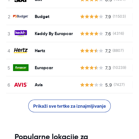
Budget
7.9
(11503)
Ne
Keddy By Europcar
7.6
(4316)
Ne
Hertz
7.2
(8807)
Ne
Europcar
7.3
(10239)
Ne
Avis
5.9
(7427)
Ne
Prikaži sve tvrtke za iznajmljivanje
Popularne lokacije za