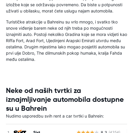
izložbe koje se održavaju povremeno. Da biste u potpunosti
uživati u obilasku, morat ćete uslugu najam automobila.
Turističke atrakcije u Bahreinu su vrlo mnogo, i svatko tko
snove viđenje barem neke od njih treba po mogućnosti
iznajmiti auto. Postoji nekoliko Gradina koje se mora vidjeti kao
Riffa Fort, Arad Fort, Ujedinjeni Arapski Emirati utvrdu među
ostalima. Drugim mjestima lako mogao posjetiti automobila su
prvi ulje Dobro, The dilmunskih pokop humaka, kralja Fahda
među ostalima.
Neke od naših tvrtki za
iznajmljivanje automobila dostupne
su u Bahrein
Nudimo usporedbu svih rent a car tvrtki u Bahrein:
Sixt
8.3
(4354)
Ne