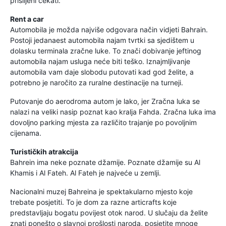
prisiljeni čekati.
Rent a car
Automobila je možda najviše odgovara način vidjeti Bahrain.
Postoji jedanaest automobila najam tvrtki sa sjedištem u
dolasku terminala zračne luke. To znači dobivanje jeftinog
automobila najam usluga neće biti teško. Iznajmljivanje
automobila vam daje slobodu putovati kad god želite, a
potrebno je naročito za ruralne destinacije na turneji.
Putovanje do aerodroma autom je lako, jer Zračna luka se
nalazi na veliki nasip poznat kao kralja Fahda. Zračna luka ima
dovoljno parking mjesta za različito trajanje po povoljnim
cijenama.
Turističkih atrakcija
Bahrein ima neke poznate džamije. Poznate džamije su Al
Khamis i Al Fateh. Al Fateh je najveće u zemlji.
Nacionalni muzej Bahreina je spektakularno mjesto koje
trebate posjetiti. To je dom za razne articrafts koje
predstavljaju bogatu povijest otok narod. U slučaju da želite
znati ponešto o slavnoj prošlosti naroda, posjetite mnoge