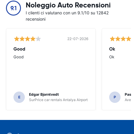
Noleggio Auto Recensioni
9.1
I clienti ci valutano con un 9.1/10 su 12842
recensioni
22-07-2026
Good
Ok
Good
Ok
Edgar Bjorntvedt
Pasc
E
P
SurPrice car rentals Antalya Airport
Avec 