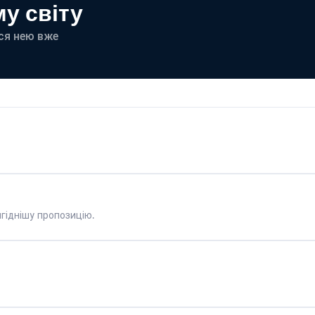
у світу
еся нею вже
гіднішу пропозицію.