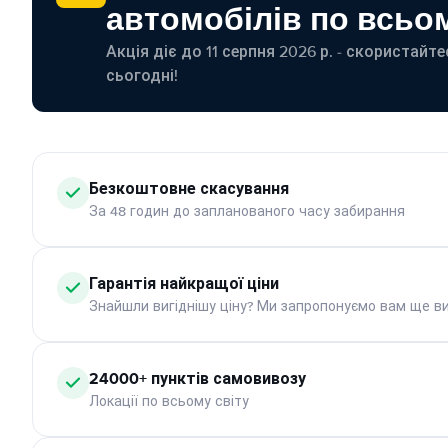
автомобілів по всьом
Акція діє до 11 серпня 2026 р. - скористайт
сьогодні!
Безкоштовне скасування
За 48 годин до запланованого часу забирання
Гарантія найкращої ціни
Знайшли вигіднішу ціну? Ми запропонуємо вам ще ви
24000+ пунктів самовивозу
Локації по всьому світу