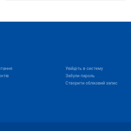
итання
Увійдіть в систему
єнтів
Забули пароль
Створити обліковий запис