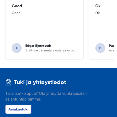
Good
Ok
Good
Ok
Edgar Bjorntvedt
Pasc
E
P
SurPrice car rentals Antalya Airport
Avec 
Tuki ja yhteystiedot
Tarvitsetko apua? Ota yhteyttä vuokrausalan
asiantuntijoihimme.
Asiakastuki