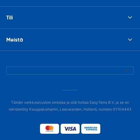
Tili
Meistä
Tämän verkkosivuston omistaa ja sitä hoitaa EasyTerra B.V. ja se on
rekisteröity Kauppakamariin, Leeuwarden, Hollanti, numero 01104443