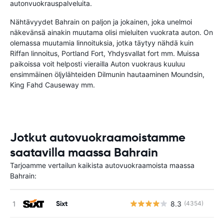
autonvuokrauspalveluita.
Nähtävyydet Bahrain on paljon ja jokainen, joka unelmoi
näkevänsä ainakin muutama olisi mieluiten vuokrata auton. On
olemassa muutamia linnoituksia, jotka täytyy nähdä kuin
Riffan linnoitus, Portland Fort, Yhdysvallat fort mm. Muissa
paikoissa voit helposti vierailla Auton vuokraus kuuluu
ensimmäinen öljylähteiden Dilmunin hautaaminen Moundsin,
King Fahd Causeway mm.
Jotkut autovuokraamoistamme
saatavilla maassa Bahrain
Tarjoamme vertailun kaikista autovuokraamoista maassa
Bahrain:
Sixt
8.3
(4354)
Ei