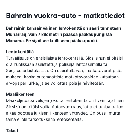
Bahrain vuokra-auto - matkatiedot
Bahrainin kansainvälinen lentokenttä on saari tunnetaan
Muharraq, vain 7 kilometrin päässä pääkaupungista
Manama. Se sijaitsee koilliseen pääkaupunki.
Lentokentällä
Turvallisuus on ensisijaista lentokentällä. Siksi sinun ei pitäisi
olla huolissaan aseistettuja poliiseja lentoasemalla tai
Suojaustarkistuksissa. On suositeltavaa, matkatavarat pitää
mukana, koska automaattista matkatavaroiden kutsutaan
arvopaperi uhka, ja se voi ottaa pois ja hävitetään.
Maaliikenteen
Maakuljetuspalvelujen joko tai lentokenttä on hyvin rajallinen.
Siksi sinun pitäisi valita Autonvuokraus, jotta et tuhlaa paljon
aikaa odottaa julkisen liikenteen yhteydet. On bussi, mutta
tämä ei ole tarkoituksena lentokentältä.
Taksit