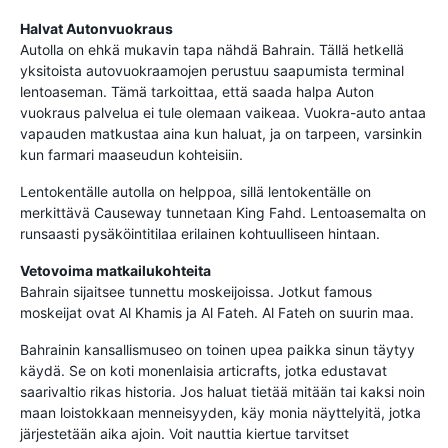
Halvat Autonvuokraus
Autolla on ehkä mukavin tapa nähdä Bahrain. Tällä hetkellä
yksitoista autovuokraamojen perustuu saapumista terminal
lentoaseman. Tämä tarkoittaa, että saada halpa Auton
vuokraus palvelua ei tule olemaan vaikeaa. Vuokra-auto antaa
vapauden matkustaa aina kun haluat, ja on tarpeen, varsinkin
kun farmari maaseudun kohteisiin.
Lentokentälle autolla on helppoa, sillä lentokentälle on
merkittävä Causeway tunnetaan King Fahd. Lentoasemalta on
runsaasti pysäköintitilaa erilainen kohtuulliseen hintaan.
Vetovoima matkailukohteita
Bahrain sijaitsee tunnettu moskeijoissa. Jotkut famous
moskeijat ovat Al Khamis ja Al Fateh. Al Fateh on suurin maa.
Bahrainin kansallismuseo on toinen upea paikka sinun täytyy
käydä. Se on koti monenlaisia articrafts, jotka edustavat
saarivaltio rikas historia. Jos haluat tietää mitään tai kaksi noin
maan loistokkaan menneisyyden, käy monia näyttelyitä, jotka
järjestetään aika ajoin. Voit nauttia kiertue tarvitset