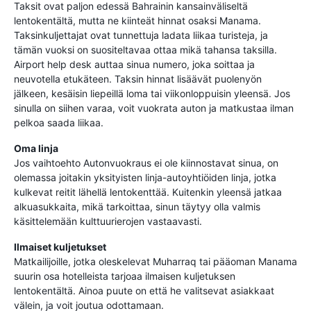
Taksit ovat paljon edessä Bahrainin kansainväliseltä
lentokentältä, mutta ne kiinteät hinnat osaksi Manama.
Taksinkuljettajat ovat tunnettuja ladata liikaa turisteja, ja
tämän vuoksi on suositeltavaa ottaa mikä tahansa taksilla.
Airport help desk auttaa sinua numero, joka soittaa ja
neuvotella etukäteen. Taksin hinnat lisäävät puolenyön
jälkeen, kesäisin liepeillä loma tai viikonloppuisin yleensä. Jos
sinulla on siihen varaa, voit vuokrata auton ja matkustaa ilman
pelkoa saada liikaa.
Oma linja
Jos vaihtoehto Autonvuokraus ei ole kiinnostavat sinua, on
olemassa joitakin yksityisten linja-autoyhtiöiden linja, jotka
kulkevat reitit lähellä lentokenttää. Kuitenkin yleensä jatkaa
alkuasukkaita, mikä tarkoittaa, sinun täytyy olla valmis
käsittelemään kulttuurierojen vastaavasti.
Ilmaiset kuljetukset
Matkailijoille, jotka oleskelevat Muharraq tai pääoman Manama
suurin osa hotelleista tarjoaa ilmaisen kuljetuksen
lentokentältä. Ainoa puute on että he valitsevat asiakkaat
välein, ja voit joutua odottamaan.