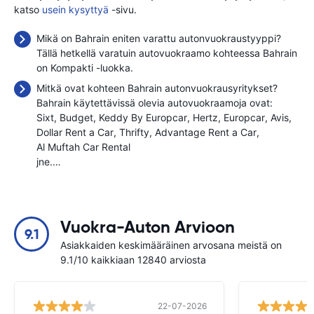
katso
usein kysyttyä
-sivu.
Mikä on Bahrain eniten varattu autonvuokraustyyppi?
Tällä hetkellä varatuin autovuokraamo kohteessa Bahrain
on Kompakti -luokka.
Mitkä ovat kohteen Bahrain autonvuokrausyritykset?
Bahrain käytettävissä olevia autovuokraamoja ovat:
Sixt
Budget
Keddy By Europcar
Hertz
Europcar
Avis
Dollar Rent a Car
Thrifty
Advantage Rent a Car
Al Muftah Car Rental
jne.…
Vuokra-Auton Arvioon
9.1
Asiakkaiden keskimääräinen arvosana meistä on
9.1/10 kaikkiaan 12840 arviosta
22-07-2026