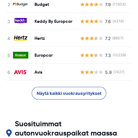
Budget
7.9
(11503)
Ei
Keddy By Europcar
7.6
(4316)
Ei
Hertz
7.2
(8807)
Ei
Europcar
7.3
(10239)
Ei
Avis
5.9
(7427)
Ei
Näytä kaikki vuokrausyritykset
Suosituimmat
autonvuokrauspaikat maassa