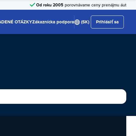
Od roku 2005
porovnávame ceny prenájmu áut
ADENÉ OTÁZKY
Zákaznícka podpora
(SK)
Prihlásiť sa