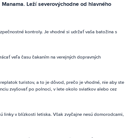
a Manama. Leží severovýchodne od hlavného
bezpečnostné kontroly. Je vhodné si udržať vaša batožina s
trácať veľa času čakaním na verejných dopravných
platok turistov, a to je dôvod, prečo je vhodné, nie aby ste
ciu zvyšovať po polnoci, v lete okolo sviatkov alebo cez
 linky v blízkosti letiska. Však zvyčajne nesú domorodcami,