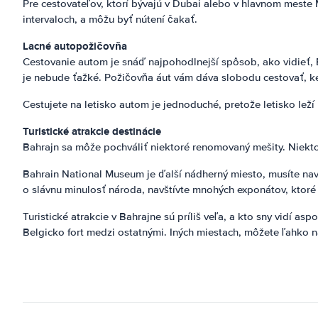
Pre cestovateľov, ktorí bývajú v Dubai alebo v hlavnom meste 
intervaloch, a môžu byť nútení čakať.
Lacné autopožičovňa
Cestovanie autom je snáď najpohodlnejší spôsob, ako vidieť, B
je nebude ťažké. Požičovňa áut vám dáva slobodu cestovať, ke
Cestujete na letisko autom je jednoduché, pretože letisko le
Turistické atrakcie destinácie
Bahrajn sa môže pochváliť niektoré renomovaný mešity. Niektoré
Bahrain National Museum je ďalší nádherný miesto, musíte navšt
o slávnu minulosť národa, navštívte mnohých exponátov, ktoré
Turistické atrakcie v Bahrajne sú príliš veľa, a kto sny vidí as
Belgicko fort medzi ostatnými. Iných miestach, môžete ľahko 