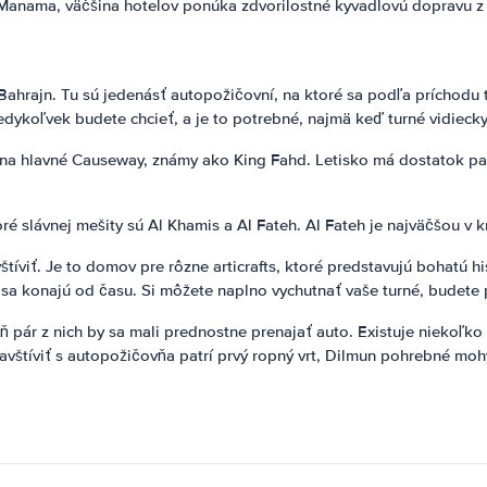
Manama, väčšina hotelov ponúka zdvorilostné kyvadlovú dopravu z l
ahrajn. Tu sú jedenásť autopožičovní, na ktoré sa podľa príchodu 
dykoľvek budete chcieť, a je to potrebné, najmä keď turné vidiecky
ží na hlavné Causeway, známy ako King Fahd. Letisko má dostatok pa
 slávnej mešity sú Al Khamis a Al Fateh. Al Fateh je najväčšou v kr
íviť. Je to domov pre rôzne articrafts, ktoré predstavujú bohatú his
 sa konajú od času. Si môžete naplno vychutnať vaše turné, budete 
poň pár z nich by sa mali prednostne prenajať auto. Existuje niekoľko 
navštíviť s autopožičovňa patrí prvý ropný vrt, Dilmun pohrebné mo