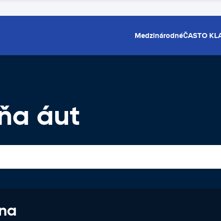
Medzinárodné
ČASTO KL
ňa áut
 na