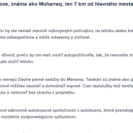
rove, známa ako Muharraq, len 7 km od hlavného mest
čo by ste nemali starosti ozbrojených policajtov, na letisku alebo 
nie zabezpečenia a môže odvezený a zničené.
 dôvod, prečo by ste mali zvoliť autopožičovňa, tak, že nemusíte s
de slúžiť letisko.
ale nemajú žiadne pevné sadzby do Manama. Taxikári sú známe ako pre
toré môžete zavolať a dohodnúť vopred. Cien taxislužby tiež tenden
to a cestovať bez strachu z preplatku.
toré súkromné autobusové spoločnosti s autobusmi, ktoré premávajú
mi rozdielmi zodpovedajúcim spôsobom.