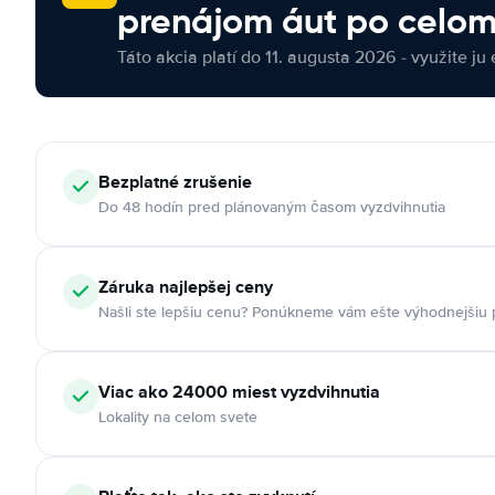
prenájom áut po celom
Táto akcia platí do 11. augusta 2026 - využite ju 
Bezplatné zrušenie
Do 48 hodín pred plánovaným časom vyzdvihnutia
Záruka najlepšej ceny
Našli ste lepšiu cenu? Ponúkneme vám ešte výhodnejšiu
Viac ako 24000 miest vyzdvihnutia
Lokality na celom svete