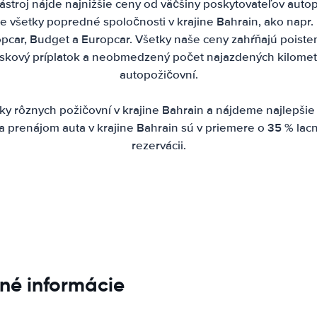
stroj nájde najnižšie ceny od väčšiny poskytovateľov autop
e všetky popredné spoločnosti v krajine Bahrain, ako napr. 
uropcar, Budget a Europcar. Všetky naše ceny zahŕňajú poiste
etiskový príplatok a neobmedzený počet najazdených kilomet
autopožičovní.
 rôznych požičovní v krajine Bahrain a nájdeme najlepšie
a prenájom auta v krajine Bahrain sú v priemere o 35 % lacn
rezervácii.
vné informácie