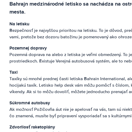
Bahrajn medzinárodné letisko sa nachádza na ost
mesta.
Na letisku
Bezpečnosť je najvyššou prioritou na letisku. To je dôvod, pre
vami, pretože bez dozoru batožinu je pomenovaný ako ohroze
Pozemnej dopravy
Pozemná doprava na alebo z letiska je veľmi obmedzený. To je
prostriedkoch. Existuje Verejná autobusová systém, ale to nebu
Taxi
Taxíky sú mnohé prednej časti letiska Bahrain International, 
hocijakú taxík. Letisko help desk vám môžu pomôcť s číslom, k
víkendy. Ak si to môžu dovoliť, môžete jednoducho prenajať au
Súkromné autobusy
Ak možnosť Požičovňa áut nie je apelovať na vás, tam sú niek
čo znamená, musíte byť pripravení vysporiadať sa s kultúrny
Zdvorilosť raketoplány