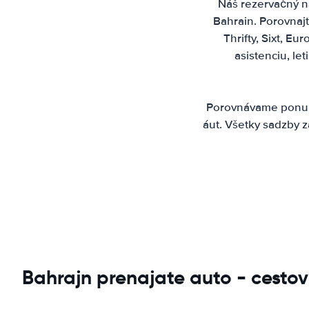
Náš rezervačný ná
Bahrain. Porovnajt
Thrifty, Sixt, E
asistenciu, l
Porovnávame ponuky
áut. Všetky sadzby z
Bahrajn prenajate auto - cesto