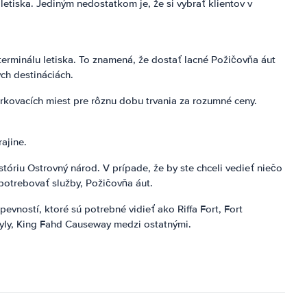
etiska. Jediným nedostatkom je, že si vybrať klientov v
terminálu letiska. To znamená, že dostať lacné Požičovňa áut
ch destináciách.
rkovacích miest pre rôznu dobu trvania za rozumné ceny.
ajine.
tóriu Ostrovný národ. V prípade, že by ste chceli vedieť niečo
potrebovať služby, Požičovňa áut.
pevností, ktoré sú potrebné vidieť ako Riffa Fort, Fort
hyly, King Fahd Causeway medzi ostatnými.