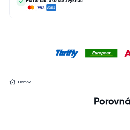
Plaťte tak, ako ste zvyknutí
Domov
Porovná